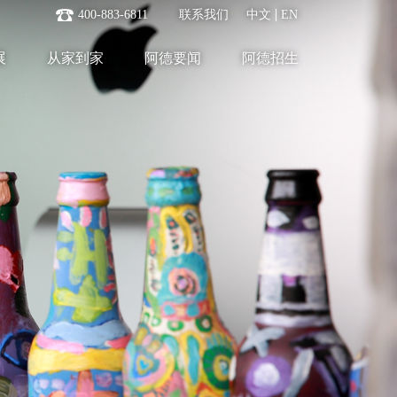
400-883-6811
联系我们
中文
EN
展
从家到家
阿德要闻
阿德招生