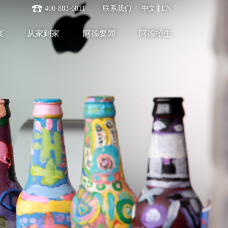
400-883-6811
联系我们
中文
EN
展
从家到家
阿德要闻
阿德招生