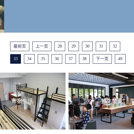
最前页
上一页
28
29
30
31
32
33
34
35
36
37
38
下一页
49
寄宿生活
招生简章