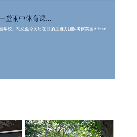
一堂雨中体育课...
学校。胡总至今历历在目的是雅力团队考察英国Adcote