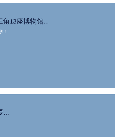
三角13座博物馆...
学！
..