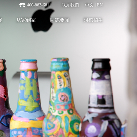
400-883-6811
联系我们
中文
EN
展
从家到家
阿德要闻
阿德招生