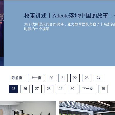
校董讲述丨Adcote落地中国的故事：
为了找到理想的合作伙伴，雅力教育团队考察了十余所英国
时候的一个场景
最前页
上一页
20
21
22
23
24
25
26
27
28
29
30
下一页
49