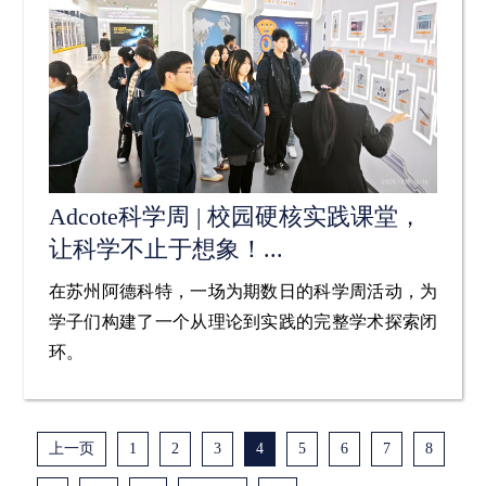
Adcote科学周 | 校园硬核实践课堂，
让科学不止于想象！...
在苏州阿德科特，一场为期数日的科学周活动，为
学子们构建了一个从理论到实践的完整学术探索闭
环。
上一页
1
2
3
4
5
6
7
8