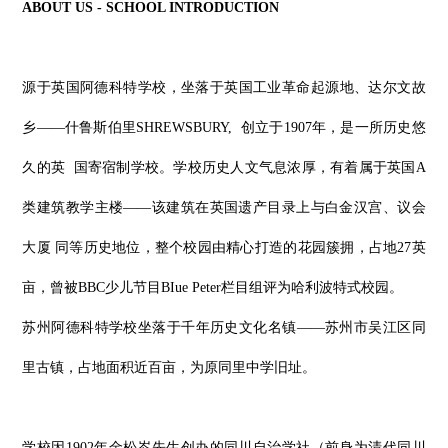
ABOUT US - SCHOOL INTRODUCTION
源于英国阿德科特学校，坐落于英国工业革命起源地、达尔文故
乡
——什鲁斯伯里SHREWSBURY, 创立于1907年，是一所历史悠
久的英 国寄宿制学校。学校历史人文气息浓厚，有着属于英国A
类建筑教学主楼——该建筑在英国遗产目录上与白金汉宫、议会
大厦 同等历史地位，整个校园由精心打造的花园簇拥，占地27英
亩，曾被BBC少儿节目BIue Peter栏目组评为哈利波特式校园。
苏州阿德科特学校坐落于千年历史文化名镇
——苏州市吴江区同
里古镇，占地面积近百亩，为原同里中学旧址。
学校因
1902年金松岑先生创办的同川自治学社（前身为清代同川