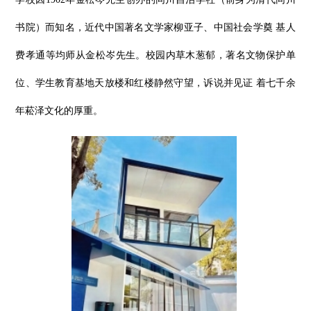
书院）而知名，近代中国著名文学家柳亚子、中国社会学奠 基人
费孝通等均师从金松岑先生。校园内草木葱郁，著名文物保护单
位、学生教育基地天放楼和红楼静然守望，诉说并见证 着七千余
年菘泽文化的厚重。